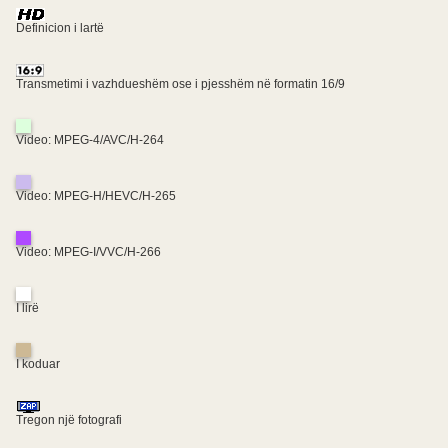
Definicion i lartë
Transmetimi i vazhdueshëm ose i pjesshëm në formatin 16/9
Video: MPEG-4/AVC/H-264
Video: MPEG-H/HEVC/H-265
Video: MPEG-I/VVC/H-266
I lirë
I koduar
Tregon një fotografi