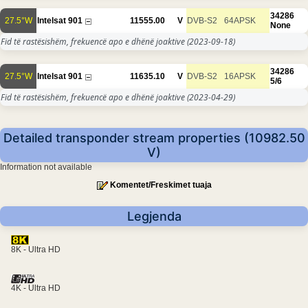
34286
27.5°W
Intelsat 901
11555.00
V
DVB-S2
64APSK
None
Fid të rastësishëm, frekuencë apo e dhënë joaktive
(2023-09-18)
34286
27.5°W
Intelsat 901
11635.10
V
DVB-S2
16APSK
5/6
Fid të rastësishëm, frekuencë apo e dhënë joaktive
(2023-04-29)
Detailed transponder stream properties (10982.50
V)
Information not available
Komentet/Freskimet tuaja
Legjenda
8K - Ultra HD
4K - Ultra HD