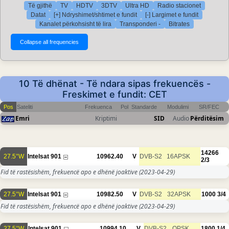
Të gjithë
TV
HDTV
3DTV
Ultra HD
Radio stacionet
Datat
[+] Ndryshimet/shtimet e fundit
[-] Largimet e fundit
Kanalet përkohsisht të lira
Transponderi -
Bitrates
10 Të dhënat - Të ndara sipas frekuencës -
Freskimet e fundit: CET
Pos
Sateliti
Frekuenca
Pol
Standarde
Modulimi
SR/FEC
Emri
Kriptimi
SID
Audio
Përditësim
14266
27.5°W
Intelsat 901
10962.40
V
DVB-S2
16APSK
2/3
Fid të rastësishëm, frekuencë apo e dhënë joaktive
(2023-04-29)
27.5°W
Intelsat 901
10982.50
V
DVB-S2
32APSK
1000
3/4
Fid të rastësishëm, frekuencë apo e dhënë joaktive
(2023-04-29)
27.5°W
Intelsat 901
10994.10
V
DVB-S2
QPSK
1800
1/4