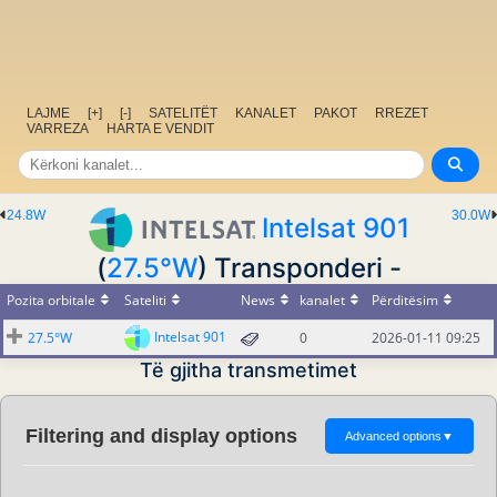
LAJME
[+]
[-]
SATELITËT
KANALET
PAKOT
RREZET
VARREZA
HARTA E VENDIT
24.8W
30.0W
Intelsat 901
(
27.5°W
) Transponderi -
Pozita orbitale
Sateliti
News
kanalet
Përditësim
Intelsat 901
27.5°W
0
2026-01-11 09:25
Të gjitha transmetimet
Filtering and display options
Advanced options
▼