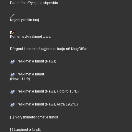
Parathënia/Pyetjet e shpeshta
Krijoni profilin tuaj
Komentet/Freskimet tuaja
Dërgoni komentet/sugjerimet tuaja në KingOfSat
Freskimet e fundit (News)
Freskimet e fundit
(News, I lirë)
Freskimet e fundit (News, Hotbird 13°E)
Freskimet e fundit (News, Astra 19,2°E)
[+] Ndryshimet/shtimet e fundit
[-] Largimet e fundit