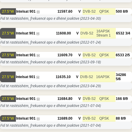
27.5°W
Intelsat 901
11597.60
V
DVB-S2
QPSK
500
8/9
Fid të rastësishëm, frekuencë apo e dhënë joaktive
(2023-04-30)
16APSK
27.5°W
Intelsat 901
11608.00
V
DVB-S2
6532
3/4
Stream 1
Fid të rastësishëm, frekuencë apo e dhënë joaktive
(2022-01-24)
27.5°W
Intelsat 901
11609.70
V
DVB-S2
QPSK
6533
2/5
Fid të rastësishëm, frekuencë apo e dhënë joaktive
(2023-09-18)
34286
27.5°W
Intelsat 901
11635.10
V
DVB-S2
16APSK
5/6
Fid të rastësishëm, frekuencë apo e dhënë joaktive
(2023-04-29)
27.5°W
Intelsat 901
11684.80
V
DVB-S2
QPSK
166
8/9
Fid të rastësishëm, frekuencë apo e dhënë joaktive
(2021-07-04)
27.5°W
Intelsat 901
11689.00
V
DVB-S2
QPSK
88
8/9
Fid të rastësishëm, frekuencë apo e dhënë joaktive
(2021-07-04)