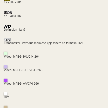
8K - Ultra HD
4K - Ultra HD
Definicion i lartë
Transmetimi i vazhdueshëm ose i pjesshëm në formatin 16/9
Video: MPEG-4/AVC/H-264
Video: MPEG-H/HEVC/H-265
Video: MPEG-I/VVC/H-266
I lirë