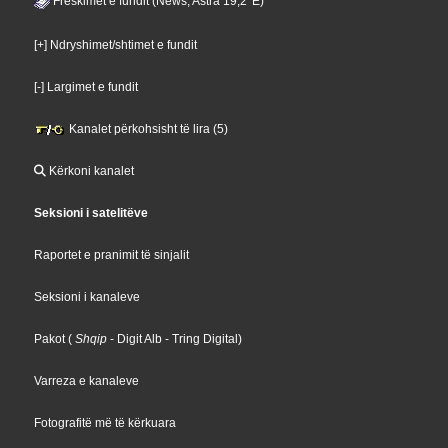
Freskimet e fundit (News, Astra 19,2°E)
[+] Ndryshimet/shtimet e fundit
[-] Largimet e fundit
Kanalet përkohsisht të lira (5)
Kërkoni kanalet
Seksioni i satelitëve
Raportet e pranimit të sinjalit
Seksioni i kanaleve
Pakot
(
Shqip
- Digit Alb
- Tring Digital
)
Varreza e kanaleve
Fotografitë më të kërkuara