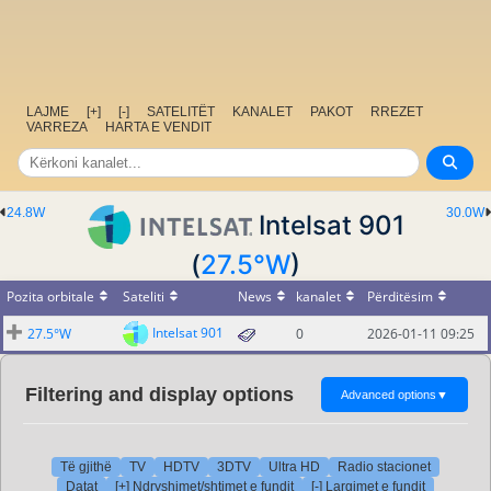
LAJME
[+]
[-]
SATELITËT
KANALET
PAKOT
RREZET
VARREZA
HARTA E VENDIT
24.8W
30.0W
Intelsat 901
(
27.5°W
)
Pozita orbitale
Sateliti
News
kanalet
Përditësim
Intelsat 901
27.5°W
0
2026-01-11 09:25
Filtering and display options
Advanced options
▼
Të gjithë
TV
HDTV
3DTV
Ultra HD
Radio stacionet
Datat
[+] Ndryshimet/shtimet e fundit
[-] Largimet e fundit