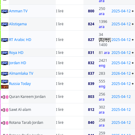
ara
250
Amman TV
I lirë
800
2025-04-12
+
ara
1396
Alistiqama
I lirë
824
2025-04-12
+
ara
34
RT Arabic HD
I lirë
827
2025-04-12
+
1400
Roya HD
I lirë
831
81
ara
2025-04-12
+
2421
Jordan HD
I lirë
832
2025-04-12
+
eng
Almamlaka TV
I lirë
837
283
2026-04-12
+
555
Russia Today
I lirë
839
2025-04-12
+
eng
256
Quran Kareem Jordan
I lirë
803
2025-04-12
ara
302
Sawt Al-alam
I lirë
812
2025-04-12
ara
258
Rotana Tarab Jordan
I lirë
840
2025-04-12
ara
259