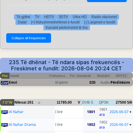
Të gjithë
TV
HDTV
3DTV
Ultra HD
Radio stacionet
Datat
[+] Ndryshimet/shtimet e fundit
[-] Largimet e fundit
Kanalet përkohsisht të lira
235 Të dhënat - Të ndara sipas frekuencës -
Freskimet e fundit: 2026-08-04 20:24 CET
Pos
Sateliti
Frekuenca
Pol
Standarde
Modulimi
SR/FEC
Emri
Kriptimi
SID
Audio
Përditësim
7.0°W
Nilesat 201
11785.00
V
DVB-S
QPSK
27500
5/6
12
1901
Al Nahar
I lirë
1801
2026-06-07
+
ara
1902
Al Nahar Drama
I lirë
1802
2026-06-07
+
ara