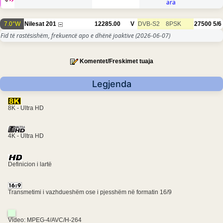
ara
7.0°W
Nilesat 201
12285.00
V
DVB-S2
8PSK
27500
5/6
Fid të rastësishëm, frekuencë apo e dhënë joaktive
(2026-06-07)
Komentet/Freskimet tuaja
Legjenda
8K - Ultra HD
4K - Ultra HD
Definicion i lartë
Transmetimi i vazhdueshëm ose i pjesshëm në formatin 16/9
Video: MPEG-4/AVC/H-264