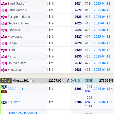
Saudi Radio 1
I lirë
2621
713
2025-04-12
Saudi Radio 2
I lirë
2622
813
2025-04-12
European Radio
I lirë
2623
913
2025-04-12
Nedaa El Islam
I lirë
2625
413
2025-04-12
Ekhbaria
I lirë
2626
416
2025-04-12
Mowajahat
I lirë
2627
417
2025-04-12
Bengali
I lirë
2628
418
2025-04-12
French
I lirë
2629
419
2025-04-12
Pishto
I lirë
2630
420
2025-04-12
Houna alazm
I lirë
2632
422
2025-04-12
Khozama
I lirë
2633
423
2025-04-12
7.0°W
Nilesat 201
12207.00
V
DVB-S
QPSK
27500
5/6
13
1005
BBC Arabic
I lirë
3203
2025-04-13
+
ara
1008
Al Hayat
I lirë
3204
ara
2025-04-13
+
1014
France 24 (in Arabic)