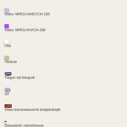
Video: MPEG-H/HEVC/H-265
Video: MPEG-I/VVC/H-266
I lirë
I koduar
Tregon një fotografi
3D
Video transmetuesit të drejtpërdrejtë
+
Dokumenti i ndryshimeve