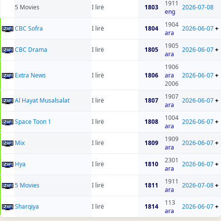
1911
5 Movies
I lirë
1803
2026-07-08
eng
1904
CBC Sofra
I lirë
1804
2026-06-07
+
ara
1905
CBC Drama
I lirë
1805
2026-06-07
+
ara
1906
Extra News
I lirë
1806
ara
2026-06-07
+
2006
1907
Al Hayat Musalsalat
I lirë
1807
2026-06-07
+
ara
1004
Space Toon 1
I lirë
1808
2026-06-07
+
ara
1909
Mix
I lirë
1809
2026-06-07
+
ara
2301
Hya
I lirë
1810
2026-06-07
+
ara
1911
5 Movies
I lirë
1811
2026-07-08
+
ara
113
Sharqiya
I lirë
1814
2026-06-07
+
ara