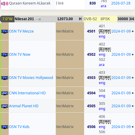
765
Quraan Kareem ALkarak
I lirë
830
2026-07-28
ara
7.0°W
Nilesat 201
12073.00
H
DVB-S2
8PSK
30000
3/4
10
401
OSN TV Mezze
VeriMatrix
4501
2024-01-09
+
eng
402
OSN TV Now
VeriMatrix
4502
eng
2024-01-09
+
502
ara
403
OSN TV Movies Hollywood
VeriMatrix
4503
2024-01-09
+
eng
504
CNN International HD
VeriMatrix
4504
2024-01-09
+
eng
305
Animal Planet HD
VeriMatrix
4505
2024-01-09
+
eng
406
OSN TV Kids
VeriMatrix
4506
eng
2024-01-09
+
506