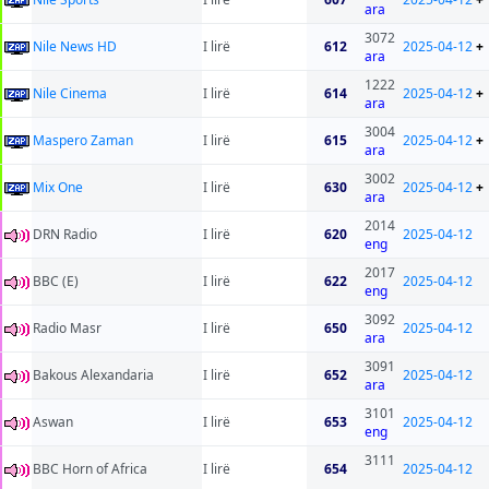
ara
3072
Nile News HD
I lirë
612
2025-04-12
+
ara
1222
Nile Cinema
I lirë
614
2025-04-12
+
ara
3004
Maspero Zaman
I lirë
615
2025-04-12
+
ara
3002
Mix One
I lirë
630
2025-04-12
+
ara
2014
DRN Radio
I lirë
620
2025-04-12
eng
2017
BBC (E)
I lirë
622
2025-04-12
eng
3092
Radio Masr
I lirë
650
2025-04-12
ara
3091
Bakous Alexandaria
I lirë
652
2025-04-12
ara
3101
Aswan
I lirë
653
2025-04-12
eng
3111
BBC Horn of Africa
I lirë
654
2025-04-12