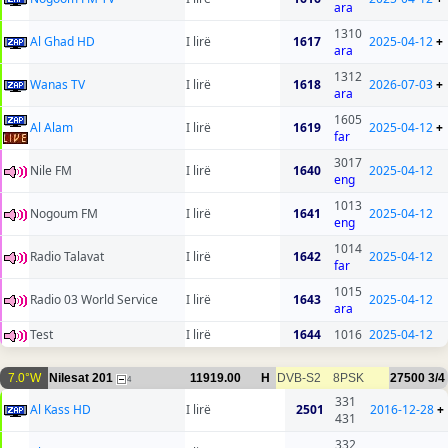
ara
1310
Al Ghad HD
I lirë
1617
2025-04-12
+
ara
1312
Wanas TV
I lirë
1618
2026-07-03
+
ara
1605
Al Alam
I lirë
1619
2025-04-12
+
far
3017
Nile FM
I lirë
1640
2025-04-12
eng
1013
Nogoum FM
I lirë
1641
2025-04-12
eng
1014
Radio Talavat
I lirë
1642
2025-04-12
far
1015
Radio 03 World Service
I lirë
1643
2025-04-12
ara
Test
I lirë
1644
1016
2025-04-12
7.0°W
Nilesat 201
11919.00
H
DVB-S2
8PSK
27500
3/4
4
331
Al Kass HD
I lirë
2501
2016-12-28
+
431
332