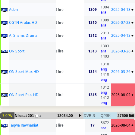
1004
Aden
I lirë
1309
2025-04-13
+
ara
1009
CGTN Arabic HD
I lirë
1310
2026-07-23
+
ara
2013
Al Shams Drama
I lirë
1312
2025-04-13
+
ara
1303
ON Sport
I lirë
1313
ara
2026-03-26
+
1403
1310
eng
ON Sport Max HD
I lirë
1314
2026-03-26
+
1410
eng
1312
eng
ON Sport Plus HD
I lirë
1315
2026-08-02
+
1412
eng
7.0°W
Nilesat 201
12034.00
H
DVB-S
QPSK
27500
5/6
14
5672
Taqwa Rawhaniat
I lirë
17
2026-08-04
+
ara