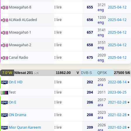
3121
Mowagahat-8
I lirë
655
2025-04-12
eng
1233
ALWadi ALGaded
I lirë
656
2025-04-12
eng
3141
Mowagahat-1
I lirë
657
2025-04-12
eng
3151
Mowagahat-2
I lirë
658
2025-04-12
eng
2020
Canal Radio
I lirë
675
2025-04-12
eng
7.0°W
Nilesat 201
11862.00
V
DVB-S
QPSK
27500
5/6
5
2005
On E HD
I lirë
202
2022-08-14
+
ara
Test
I lirë
204
2011
2023-06-25
2017
On E
I lirë
206
2021-02-28
+
ara
2023
ON Drama
I lirë
208
2021-02-28
+
ara
2026
Misr Quran Kareem
I lirë
209
2021-02-28
+
ara