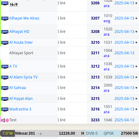
1026
I lirë
3206
2025-04-13
+
ara
1010
Alhayat We Alnas
I lirë
3207
2025-04-13
+
eng
1020
AlHayat HD
I lirë
3208
2025-04-13
+
ara
Al Aoula Inter
I lirë
3210
1031
2025-04-13
+
1004
AlHayat Sport
I lirë
3211
2025-04-13
ara
1036
A TV
I lirë
3212
2025-04-13
+
ara
Al Alam Syria TV
I lirë
3213
1039
2025-04-13
+
2000
Al Sahraa
I lirë
3214
2025-04-13
+
ara
Al Hayat Alan
I lirë
3215
2025-04-13
+
1051
Madrastna 3
I lirë
3216
2025-04-13
+
ara
Test
I lirë
3233
1046
2025-04-13
7.0°W
Nilesat 201
12226.00
H
DVB-S
QPSK
27500
5/6
11