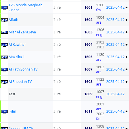
TV5 Monde Maghreb
1200
I lirë
1601
2025-04-12
+
Orient
fra
1004
Alfath
I lirë
1602
2025-04-12
+
ara
1306
Misr Al Zera3eya
I lirë
1603
2025-04-12
+
eng
3102
Al Kawthar
I lirë
1604
2025-04-12
+
3103
1120
Mazzika 1
I lirë
1605
2025-04-12
+
ara
1602
Al Fath Sonnah TV
I lirë
1607
2025-04-12
+
ara
1123
Al Saeedah TV
I lirë
1608
2025-04-12
+
ara
1007
Test
I lirë
1609
2025-04-12
eng
2001
ara
iFilm
I lirë
1611
2025-04-12
+
2002
far
1308
Nogoom FM TV
I lirë
1616
2025-04-12
+