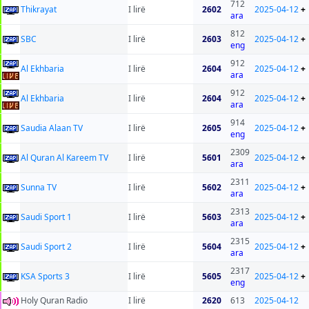
712
Thikrayat
I lirë
2602
2025-04-12
+
ara
812
SBC
I lirë
2603
2025-04-12
+
eng
912
Al Ekhbaria
I lirë
2604
2025-04-12
+
ara
912
Al Ekhbaria
I lirë
2604
2025-04-12
+
ara
914
Saudia Alaan TV
I lirë
2605
2025-04-12
+
eng
2309
Al Quran Al Kareem TV
I lirë
5601
2025-04-12
+
ara
2311
Sunna TV
I lirë
5602
2025-04-12
+
ara
2313
Saudi Sport 1
I lirë
5603
2025-04-12
+
ara
2315
Saudi Sport 2
I lirë
5604
2025-04-12
+
ara
2317
KSA Sports 3
I lirë
5605
2025-04-12
+
eng
Holy Quran Radio
I lirë
2620
613
2025-04-12