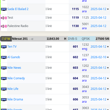
ara
1022
Sada El Balad 2
I lirë
1115
2025-04-12
+
ara
Test
I lirë
1119
1125
2025-04-12
5001
Palestine Radio
I lirë
1130
2025-04-12
ara
7.0°W
Nilesat 201
11843.00
H
DVB-S
QPSK
27500
5/6
22
1232
Ten TV
I lirë
601
2025-04-12
+
eng
1237
Al Ganob
I lirë
602
2026-02-10
+
ara
1202
Nile News
I lirë
603
2025-04-12
+
ara
3032
Nile Comedy
I lirë
604
2025-04-12
+
ara
3043
Nile Life
I lirë
605
2025-04-12
+
ara
3053
Nile Drama
I lirë
606
2025-04-12
+
ara
3063
Nile Sports
I lirë
607
2025-04-12
+