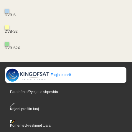
DVB-S
DVB-S2
DVB-S2X
Faqja e parë
Parathënia/Pyetjet e shpeshta
Krijoni profilin tuaj
Komentet/Freskimet tuaja