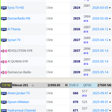
2881
Syria TV HD
I lirë
2824
2026-03-05
+
2884
DamasRadio FM
I lirë
2825
2026-02-06
+
ara
2887
Al Thania
I lirë
2826
2025-04-12
+
ara
2889
Syrian TV
I lirë
2827
2025-04-12
+
ara
2896
REVOLUTION-SYR
I lirë
2837
2025-05-14
ara
2897
Al QURAN-SYR
I lirë
2838
2025-05-14
ara
2898
Damascus-Radio
I lirë
2839
2025-05-14
ara
7.0°W
Nilesat 201
11958.00
H
DVB-S
QPSK
27500
5/6
25
517
Amen Jordan TV
I lirë
666
2025-09-01
+
ara
Oyoun AlWatan
I lirë
670
525
2025-09-01
+
527
Hadramout Channel
I lirë
671
2025-09-07
+