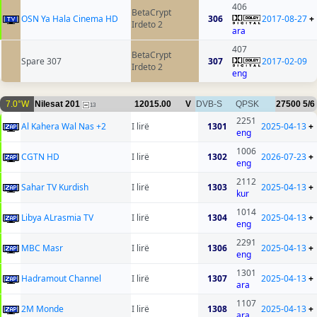
406
BetaCrypt
OSN Ya Hala Cinema HD
306
2017-08-27
+
Irdeto 2
ara
407
BetaCrypt
Spare 307
307
2017-02-09
Irdeto 2
eng
7.0°W
Nilesat 201
12015.00
V
DVB-S
QPSK
27500
5/6
13
2251
Al Kahera Wal Nas +2
I lirë
1301
2025-04-13
+
eng
1006
CGTN HD
I lirë
1302
2026-07-23
+
eng
2112
Sahar TV Kurdish
I lirë
1303
2025-04-13
+
kur
1014
Libya ALrasmia TV
I lirë
1304
2025-04-13
+
eng
2291
MBC Masr
I lirë
1306
2025-04-13
+
eng
1301
Hadramout Channel
I lirë
1307
2025-04-13
+
ara
1107
2M Monde
I lirë
1308
2025-04-13
+
ara