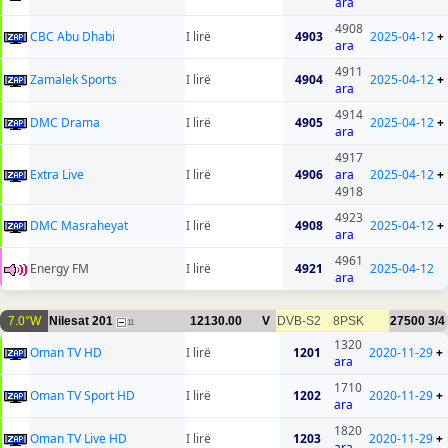
ara
4908
CBC Abu Dhabi
I lirë
4903
2025-04-12
+
ara
4911
Zamalek Sports
I lirë
4904
2025-04-12
+
ara
4914
DMC Drama
I lirë
4905
2025-04-12
+
ara
4917
Extra Live
I lirë
4906
ara
2025-04-12
+
4918
4923
DMC Masraheyat
I lirë
4908
2025-04-12
+
ara
4961
Energy FM
I lirë
4921
2025-04-12
ara
7.0°W
Nilesat 201
12130.00
V
DVB-S2
8PSK
27500
3/4
11
1320
Oman TV HD
I lirë
1201
2020-11-29
+
ara
1710
Oman TV Sport HD
I lirë
1202
2020-11-29
+
ara
1820
Oman TV Live HD
I lirë
1203
2020-11-29
+
ara