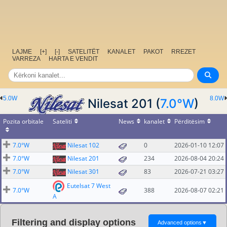
LAJME
[+]
[-]
SATELITËT
KANALET
PAKOT
RREZET
VARREZA
HARTA E VENDIT
5.0W
8.0W
Nilesat 201 (
7.0°W
)
Pozita orbitale
Sateliti
News
kanalet
Përditësim
7.0°W
Nilesat 102
0
2026-01-10 12:07
7.0°W
Nilesat 201
234
2026-08-04 20:24
7.0°W
Nilesat 301
83
2026-07-21 03:27
Eutelsat 7 West
7.0°W
388
2026-08-07 02:21
A
Filtering and display options
Advanced options
▼