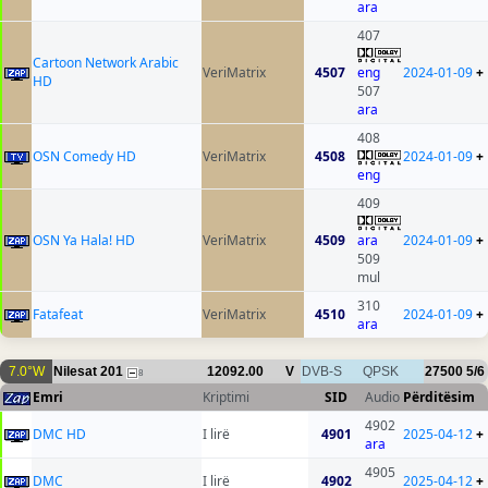
ara
407
Cartoon Network Arabic
VeriMatrix
4507
eng
2024-01-09
+
HD
507
ara
408
OSN Comedy HD
VeriMatrix
4508
2024-01-09
+
eng
409
OSN Ya Hala! HD
VeriMatrix
4509
ara
2024-01-09
+
509
mul
310
Fatafeat
VeriMatrix
4510
2024-01-09
+
ara
7.0°W
Nilesat 201
12092.00
V
DVB-S
QPSK
27500
5/6
8
Emri
Kriptimi
SID
Audio
Përditësim
4902
DMC HD
I lirë
4901
2025-04-12
+
ara
4905
DMC
I lirë
4902
2025-04-12
+