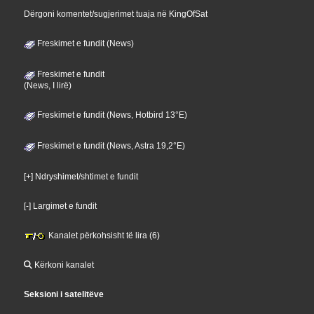
Dërgoni komentet/sugjerimet tuaja në KingOfSat
Freskimet e fundit (News)
Freskimet e fundit
(News, I lirë)
Freskimet e fundit (News, Hotbird 13°E)
Freskimet e fundit (News, Astra 19,2°E)
[+] Ndryshimet/shtimet e fundit
[-] Largimet e fundit
Kanalet përkohsisht të lira (6)
Kërkoni kanalet
Seksioni i satelitëve