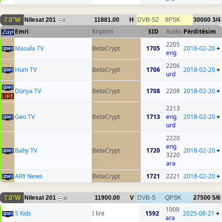
7.0°W
Nilesat 201
11881.00
H
DVB-S2
8PSK
30000
3/4
6
Emri
Kriptimi
SID
Audio
Përditësim
2205
Masala TV
BetaCrypt
1705
2018-02-20
+
eng
2206
Hum TV
BetaCrypt
1706
2018-02-20
+
urd
Dünya TV
BetaCrypt
1708
2208
2018-02-20
+
2213
Geo TV
BetaCrypt
1713
eng
2018-02-20
+
urd
2220
eng
Baby TV
BetaCrypt
1720
2018-02-20
+
3220
ara
ARY News
BetaCrypt
1721
2221
2018-02-20
+
7.0°W
Nilesat 201
11900.00
V
DVB-S
QPSK
27500
5/6
19
1009
5 Kids
I lirë
1592
2025-08-21
+
ara