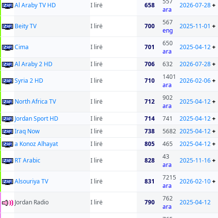
557
Al Araby TV HD
I lirë
658
2026-07-28
+
ara
567
Beity TV
I lirë
700
2025-11-01
+
eng
650
Cima
I lirë
701
2025-04-12
+
ara
Al Araby 2 HD
I lirë
706
632
2026-07-28
+
1401
Syria 2 HD
I lirë
710
2026-02-06
+
ara
902
North Africa TV
I lirë
712
2025-04-12
+
ara
Jordan Sport HD
I lirë
714
741
2025-04-12
+
Iraq Now
I lirë
738
5682
2025-04-12
+
a Konoz Alhayat
I lirë
805
465
2025-04-12
+
43
RT Arabic
I lirë
828
2025-11-16
+
ara
7215
Alsouriya TV
I lirë
831
2026-02-10
+
ara
762
Jordan Radio
I lirë
790
2025-04-12
ara