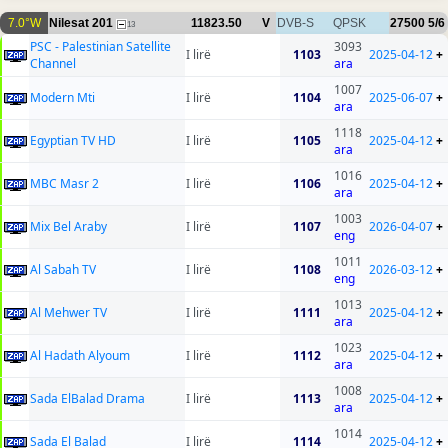
7.0°W
Nilesat 201
11823.50
V
DVB-S
QPSK
27500
5/6
13
PSC - Palestinian Satellite
3093
I lirë
1103
2025-04-12
+
Channel
ara
1007
Modern Mti
I lirë
1104
2025-06-07
+
ara
1118
Egyptian TV HD
I lirë
1105
2025-04-12
+
ara
1016
MBC Masr 2
I lirë
1106
2025-04-12
+
ara
1003
Mix Bel Araby
I lirë
1107
2026-04-07
+
eng
1011
Al Sabah TV
I lirë
1108
2026-03-12
+
eng
1013
Al Mehwer TV
I lirë
1111
2025-04-12
+
ara
1023
Al Hadath Alyoum
I lirë
1112
2025-04-12
+
ara
1008
Sada ElBalad Drama
I lirë
1113
2025-04-12
+
ara
1014
Sada El Balad
I lirë
1114
2025-04-12
+