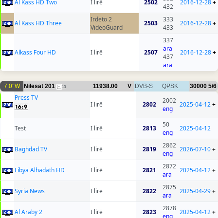
Al Kass HD Two
I lirë
2502
2016-12-28
+
432
Irdeto 2
333
Al Kass HD Three
2503
2016-12-28
+
VideoGuard
433
337
ara
Alkass Four HD
I lirë
2507
2016-12-28
+
437
ara
7.0°W
Nilesat 201
11938.00
V
DVB-S
QPSK
30000
5/6
13
Press TV
2002
I lirë
2802
2025-04-12
+
eng
50
Test
I lirë
2813
2025-04-12
eng
2862
Baghdad TV
I lirë
2819
2026-07-10
+
eng
2872
Libya Alhadath HD
I lirë
2821
2025-04-12
+
ara
2875
Syria News
I lirë
2822
2025-04-29
+
ara
2878
Al Araby 2
I lirë
2823
2025-04-12
+
eng