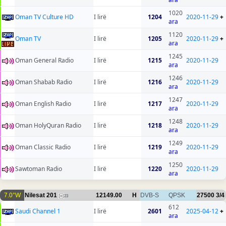
1020
Oman TV Culture HD
I lirë
1204
2020-11-29
+
ara
1120
Oman TV
I lirë
1205
2020-11-29
+
ara
1245
Oman General Radio
I lirë
1215
2020-11-29
ara
1246
Oman Shabab Radio
I lirë
1216
2020-11-29
ara
1247
Oman English Radio
I lirë
1217
2020-11-29
ara
1248
Oman HolyQuran Radio
I lirë
1218
2020-11-29
ara
1249
Oman Classic Radio
I lirë
1219
2020-11-29
ara
1250
Sawtoman Radio
I lirë
1220
2020-11-29
ara
7.0°W
Nilesat 201
12149.00
H
DVB-S
QPSK
27500
3/4
23
612
Saudi Channel 1
I lirë
2601
2025-04-12
+
ara