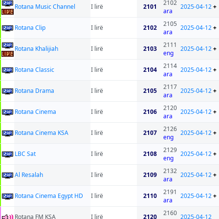
2102
Rotana Music Channel
I lirë
2101
2025-04-12
+
ara
2105
Rotana Clip
I lirë
2102
2025-04-12
+
ara
2111
Rotana Khalijiah
I lirë
2103
2025-04-12
+
eng
2114
Rotana Classic
I lirë
2104
2025-04-12
+
ara
2117
Rotana Drama
I lirë
2105
2025-04-12
+
ara
2120
Rotana Cinema
I lirë
2106
2025-04-12
+
ara
2126
Rotana Cinema KSA
I lirë
2107
2025-04-12
+
eng
2129
LBC Sat
I lirë
2108
2025-04-12
+
eng
2132
Al Resalah
I lirë
2109
2025-04-12
+
ara
2191
Rotana Cinema Egypt HD
I lirë
2110
2025-04-12
+
ara
2160
Rotana FM KSA
I lirë
2120
2025-04-12