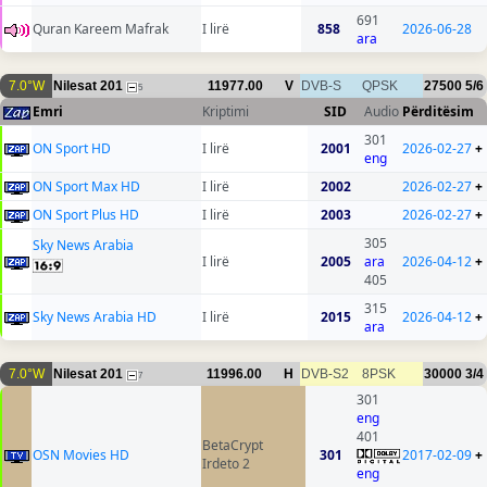
691
Quran Kareem Mafrak
I lirë
858
2026-06-28
ara
7.0°W
Nilesat 201
11977.00
V
DVB-S
QPSK
27500
5/6
5
Emri
Kriptimi
SID
Audio
Përditësim
301
ON Sport HD
I lirë
2001
2026-02-27
+
eng
ON Sport Max HD
I lirë
2002
2026-02-27
+
ON Sport Plus HD
I lirë
2003
2026-02-27
+
305
Sky News Arabia
I lirë
2005
ara
2026-04-12
+
405
315
Sky News Arabia HD
I lirë
2015
2026-04-12
+
ara
7.0°W
Nilesat 201
11996.00
H
DVB-S2
8PSK
30000
3/4
7
301
eng
401
BetaCrypt
OSN Movies HD
301
2017-02-09
+
Irdeto 2
eng