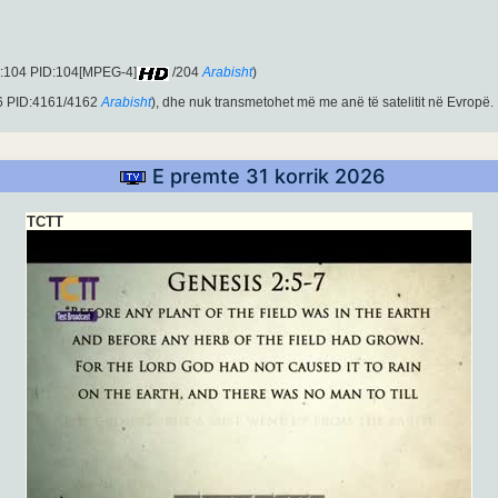
D:104 PID:104[MPEG-4]
/204
Arabisht
)
6 PID:4161/4162
Arabisht
), dhe nuk transmetohet më me anë të satelitit në Evropë.
E premte 31 korrik 2026
TCTT