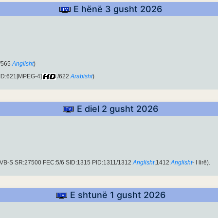
E hënë 3 gusht 2026
/565
Anglisht
)
PID:621[MPEG-4]
/622
Arabisht
)
E diel 2 gusht 2026
DVB-S SR:27500 FEC:5/6 SID:1315 PID:1311/1312
Anglisht
,1412
Anglisht
- I lirë).
E shtunë 1 gusht 2026