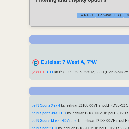
Filtering and display options
TV News
TV News (FTA)
R
Eutelsat 7 West A, 7°W
(23h01)
TCTT
ka lëshuar 10815.08MHz, pol.H (DVB-S SID:35
beIN Sports Xtra 4
ka lëshuar 12188.00MHz, pol.H (DVB-S2 S
beIN Sports Xtra 1 HD
ka lëshuar 12188.00MHz, pol.H (DVB-
beIN Sports Max 6 HD Arabic
ka lëshuar 12188.00MHz, pol.H
beIN Sport 2 HD
ka lëshuar 12188.00MHz, pol.H (DVB-S2 SI