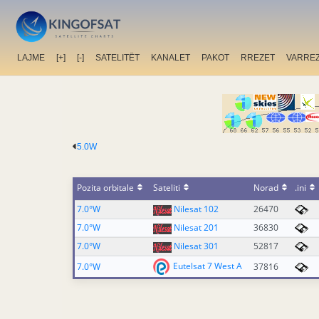
LAJME
[+]
[-]
SATELITËT
KANALET
PAKOT
RREZET
VARRE
5.0W
Pozita orbitale
Sateliti
Norad
.ini
7.0°W
Nilesat 102
26470
7.0°W
Nilesat 201
36830
7.0°W
Nilesat 301
52817
Eutelsat 7 West A
7.0°W
37816