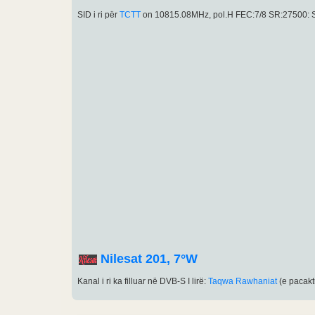
SID i ri për
TCTT
on 10815.08MHz, pol.H FEC:7/8 SR:27500: S
Nilesat 201, 7°W
Kanal i ri ka filluar në DVB-S I lirë:
Taqwa Rawhaniat
(e pacakt