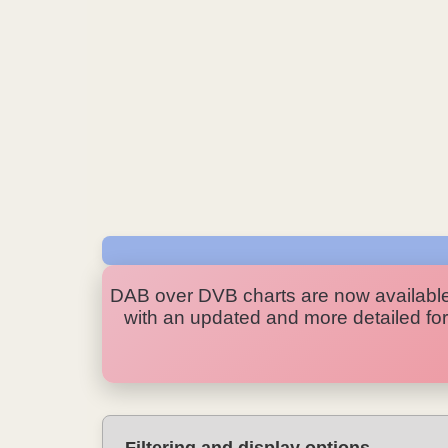
DAB over DVB charts are now availabl
with an updated and more detailed form