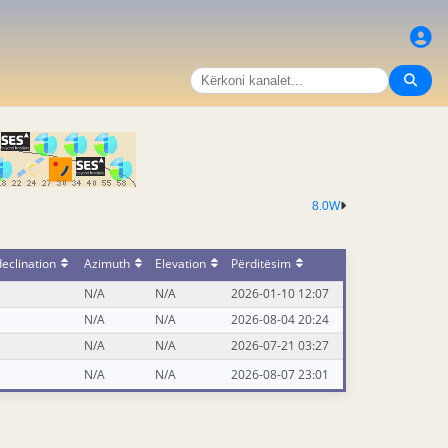
8.0W
eclination
Azimuth
Elevation
Përditësim
N/A
N/A
2026-01-10 12:07
N/A
N/A
2026-08-04 20:24
N/A
N/A
2026-07-21 03:27
N/A
N/A
2026-08-07 23:01