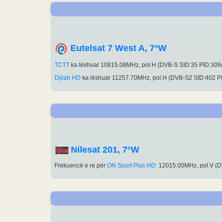
Eutelsat 7 West A, 7°W
TCTT
ka lëshuar 10815.08MHz, pol.H (DVB-S SID:35 PID:309
Dijlah HD
ka lëshuar 11257.70MHz, pol.H (DVB-S2 SID:402 
Nilesat 201, 7°W
Frekuencë e re për
ON Sport Plus HD
: 12015.00MHz, pol.V (