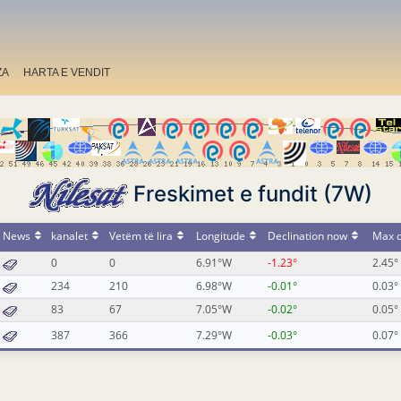
ZA
HARTA E VENDIT
Freskimet e fundit (7W)
News
kanalet
Vetëm të lira
Longitude
Declination now
Max d
0
0
6.91°W
-1.23°
2.45°
234
210
6.98°W
-0.01°
0.03°
83
67
7.05°W
-0.02°
0.05°
387
366
7.29°W
-0.03°
0.07°