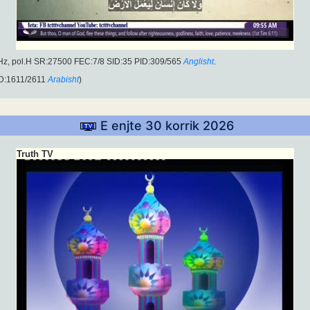
MHz, pol.H SR:27500 FEC:7/8 SID:35 PID:309/565
Anglisht
.
D:1611/2611
Arabisht
)
E enjte 30 korrik 2026
Truth TV