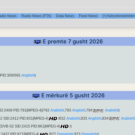
adio News
Radio News (FTA)
Data News
Feed News
[+] Ndryshimet/shtim
E premte 7 gusht 2026
 PID:309/565
Anglisht
)
E mërkurë 5 gusht 2026
ID:2408 PID:791[MPEG-4]/792
Arabisht
,793
Anglisht
,794
Arabisht
)
S2 SID:2412 PID:831[MPEG-4]
/832
Arabisht
,833
Anglisht
,834
Arabisht
 (DVB-S2 SID:2415 PID:861[MPEG-4]
/)
D:2432 PID:971[MPEG-4]
/972
Frengjisht
,973
Frengjisht
)