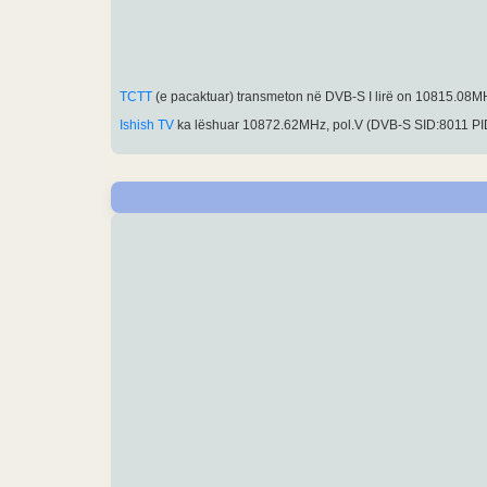
TCTT
(e pacaktuar) transmeton në DVB-S I lirë on 10815.08
Ishish TV
ka lëshuar 10872.62MHz, pol.V (DVB-S SID:8011 PI