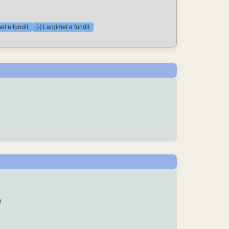
et e fundit
[-] Largimet e fundit
)