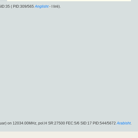
ID:35 ( PID:309/565
Anglisht
- I lirë).
uar) on 12034.00MHz, pol.H SR:27500 FEC:5/6 SID:17 PID:544/5672
Arabisht
.