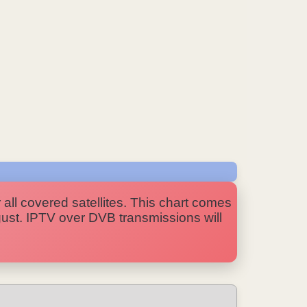
 all covered satellites. This chart comes
ugust. IPTV over DVB transmissions will