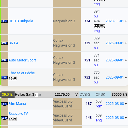
eng
394
bul
HBO 3 Bulgaria
Nagravision 3
724
494
2023-11-01
+
eng
329
Conax
BNT 4
729
aac
2025-09-01
+
Nagravision 3
bul
771
Conax
Auto Motor Sport
751
aac
2025-09-01
+
Nagravision 3
bul
775
Chasse et Pêche
Conax
752
aac
2025-09-01
+
Nagravision 3
bul
39.0°E
Hellas Sat 3
12175.00
V
DVB-S
QPSK
30000
7/8
18
Viaccess 5.0
653
Film Mánia
137
2025-03-08
+
VideoGuard
rom
Brazzers TV
Viaccess 5.0
609
143
2025-03-08
+
VideoGuard
eng