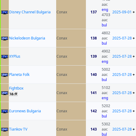
aac
eng
Disney Channel Bulgaria
Conax
137
2025-09-01
+
4703
aac
bul
4802
Nickelodeon Bulgaria
Conax
138
aac
2025-07-28
+
bul
4902
XYPlus
Conax
139
aac
2025-07-28
+
eng
5002
Planeta Folk
Conax
140
aac
2025-07-28
+
bul
5102
Fightbox
Conax
141
aac
2025-07-28
+
eng
5202
Euronews Bulgaria
Conax
142
aac
2025-07-28
+
bul
5302
Tiankov TV
Conax
143
aac
2025-07-28
+
bul