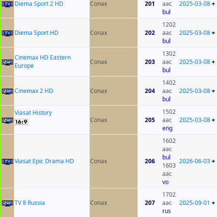
Diema Sport 2 HD
Conax
201
aac
2025-03-08
+
bul
1202
Diema Sport HD
Conax
202
aac
2025-03-08
+
bul
1302
Cinemax HD Eastern
Conax
203
aac
2025-03-08
+
Europe
bul
1402
Cinemax 2 HD
Conax
204
aac
2025-03-08
+
bul
1502
Viasat History
Conax
205
aac
2025-03-08
+
eng
1602
aac
bul
Viasat Epic Drama HD
Conax
206
2026-06-03
+
1603
aac
vo
1702
TV 8 Russia
Conax
207
aac
2025-09-01
+
rus