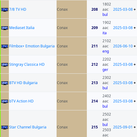
1802
7/8 TV HD
Conax
208
aac
2025-03-08
+
bul
1902
Mediaset Italia
Conax
209
aac
2025-03-08
+
ita
2102
Filmbox+ Emotion Bulgaria
Conax
211
aac
2026-06-10
+
eng
2202
Stingray Classica HD
Conax
212
aac
2025-03-08
+
ger
2302
BTV HD Bulgaria
Conax
213
aac
2025-03-08
+
bul
2402
bTV Action HD
Conax
214
aac
2025-03-08
+
bul
2502
aac
bul
Star Channel Bulgaria
Conax
215
2025-09-01
+
2503
aac