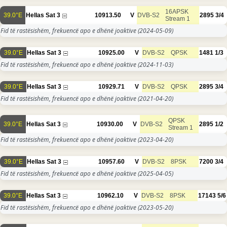
16APSK
39.0°E
Hellas Sat 3
10913.50
V
DVB-S2
2895
3/4
Stream 1
Fid të rastësishëm, frekuencë apo e dhënë joaktive
(2024-05-09)
39.0°E
Hellas Sat 3
10925.00
V
DVB-S2
QPSK
1481
1/3
Fid të rastësishëm, frekuencë apo e dhënë joaktive
(2024-11-03)
39.0°E
Hellas Sat 3
10929.71
V
DVB-S2
QPSK
2895
3/4
Fid të rastësishëm, frekuencë apo e dhënë joaktive
(2021-04-20)
QPSK
39.0°E
Hellas Sat 3
10930.00
V
DVB-S2
2895
1/2
Stream 1
Fid të rastësishëm, frekuencë apo e dhënë joaktive
(2023-04-20)
39.0°E
Hellas Sat 3
10957.60
V
DVB-S2
8PSK
7200
3/4
Fid të rastësishëm, frekuencë apo e dhënë joaktive
(2025-04-05)
39.0°E
Hellas Sat 3
10962.10
V
DVB-S2
8PSK
17143
5/6
Fid të rastësishëm, frekuencë apo e dhënë joaktive
(2023-05-20)