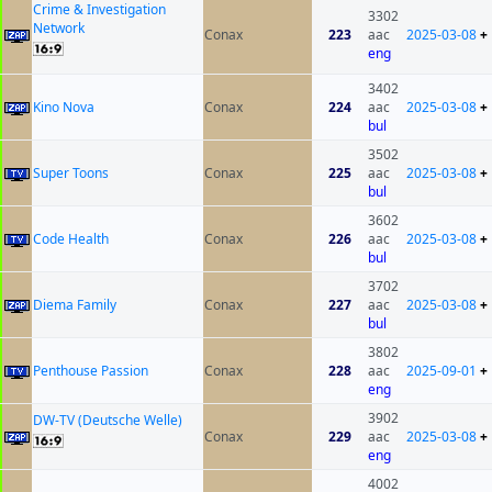
Crime & Investigation
3302
Network
Conax
223
aac
2025-03-08
+
eng
3402
Kino Nova
Conax
224
aac
2025-03-08
+
bul
3502
Super Toons
Conax
225
aac
2025-03-08
+
bul
3602
Code Health
Conax
226
aac
2025-03-08
+
bul
3702
Diema Family
Conax
227
aac
2025-03-08
+
bul
3802
Penthouse Passion
Conax
228
aac
2025-09-01
+
eng
3902
DW-TV (Deutsche Welle)
Conax
229
aac
2025-03-08
+
eng
4002