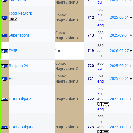
Nagravision 3
bul
382
Food Network
Conax
bul
712
2025-09-01
+
Nagravision 3
582
eng
Conax
383
Super Toons
713
2025-09-01
+
Nagravision 3
bul
389
ТVSB
I lirë
719
aac
2026-02-27
+
bul
Conax
390
Bulgaria 24
720
2025-09-01
+
Nagravision 3
bul
Conax
391
H2
721
2025-09-01
+
Nagravision 3
eng
392
bul
HBO Bulgaria
Nagravision 3
722
492
2023-11-01
+
eng
393
bul
HBO 2 Bulgaria
Nagravision 3
723
493
2023-11-01
+