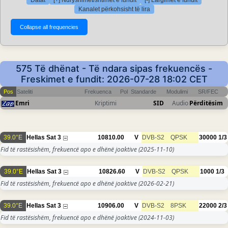
Datat
[+] Ndryshimet/shtimet e fundit
[-] Largimet e fundit
Kanalet përkohsisht të lira
575 Të dhënat - Të ndara sipas frekuencës -
Freskimet e fundit: 2026-07-28 18:02 CET
Pos
Sateliti
Frekuenca
Pol
Standarde
Modulimi
SR/FEC
Emri
Kriptimi
SID
Audio
Përditësim
39.0°E
Hellas Sat 3
10810.00
V
DVB-S2
QPSK
30000
1/3
Fid të rastësishëm, frekuencë apo e dhënë joaktive
(2025-11-10)
39.0°E
Hellas Sat 3
10826.60
V
DVB-S2
QPSK
1000
1/3
Fid të rastësishëm, frekuencë apo e dhënë joaktive
(2026-02-21)
39.0°E
Hellas Sat 3
10906.00
V
DVB-S2
8PSK
22000
2/3
Fid të rastësishëm, frekuencë apo e dhënë joaktive
(2024-11-03)