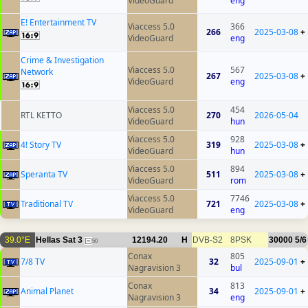
VideoGuard
eng
E! Entertainment TV
Viaccess 5.0
366
266
2025-03-08
+
VideoGuard
eng
Crime & Investigation
Viaccess 5.0
567
Network
267
2025-03-08
+
VideoGuard
eng
Viaccess 5.0
454
RTL KETTO
270
2026-05-04
VideoGuard
hun
Viaccess 5.0
928
4! Story TV
319
2025-03-08
+
VideoGuard
hun
Viaccess 5.0
894
Speranta TV
511
2025-03-08
+
VideoGuard
rom
Viaccess 5.0
7746
Traditional TV
721
2025-03-08
+
VideoGuard
eng
39.0°E
Hellas Sat 3
12194.20
H
DVB-S2
8PSK
30000
5/6
50
Conax
805
7/8 TV
32
2025-09-01
+
Nagravision 3
bul
Conax
813
Animal Planet
34
2025-09-01
+
Nagravision 3
eng