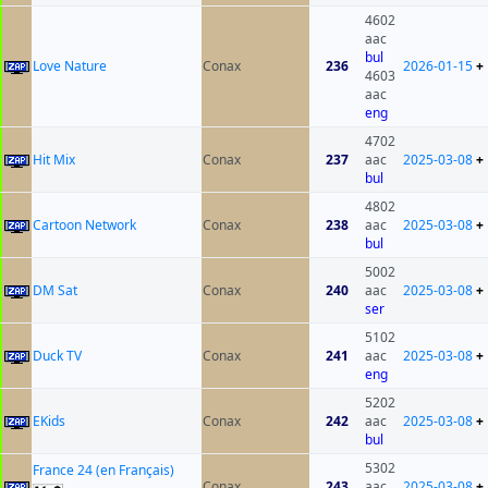
4602
aac
bul
Love Nature
Conax
236
2026-01-15
+
4603
aac
eng
4702
Hit Mix
Conax
237
aac
2025-03-08
+
bul
4802
Cartoon Network
Conax
238
aac
2025-03-08
+
bul
5002
DM Sat
Conax
240
aac
2025-03-08
+
ser
5102
Duck TV
Conax
241
aac
2025-03-08
+
eng
5202
EKids
Conax
242
aac
2025-03-08
+
bul
5302
France 24 (en Français)
Conax
243
aac
2025-03-08
+