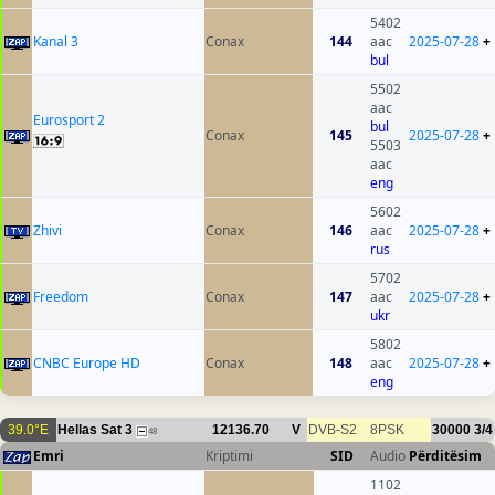
5402
Kanal 3
Conax
144
aac
2025-07-28
+
bul
5502
aac
Eurosport 2
bul
Conax
145
2025-07-28
+
5503
aac
eng
5602
Zhivi
Conax
146
aac
2025-07-28
+
rus
5702
Freedom
Conax
147
aac
2025-07-28
+
ukr
5802
CNBC Europe HD
Conax
148
aac
2025-07-28
+
eng
39.0°E
Hellas Sat 3
12136.70
V
DVB-S2
8PSK
30000
3/4
48
Emri
Kriptimi
SID
Audio
Përditësim
1102