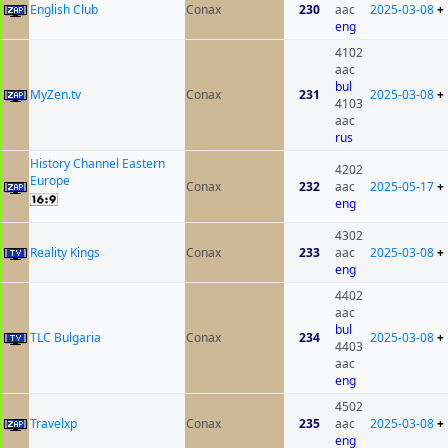
English Club
Conax
230
aac
2025-03-08
+
eng
4102
aac
bul
MyZen.tv
Conax
231
2025-03-08
+
4103
aac
rus
History Channel Eastern
4202
Europe
Conax
232
aac
2025-05-17
+
eng
4302
Reality Kings
Conax
233
aac
2025-03-08
+
eng
4402
aac
bul
TLC Bulgaria
Conax
234
2025-03-08
+
4403
aac
eng
4502
Travelxp
Conax
235
aac
2025-03-08
+
eng