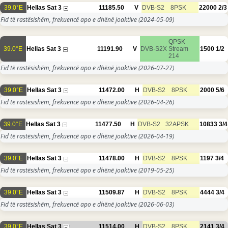
39.0°E
Hellas Sat 3
11185.50
V
DVB-S2
8PSK
22000
2/3
Fid të rastësishëm, frekuencë apo e dhënë joaktive
(2024-05-09)
QPSK
39.0°E
Hellas Sat 3
11191.90
V
DVB-S2X
Stream
1500
1/2
214
Fid të rastësishëm, frekuencë apo e dhënë joaktive
(2026-07-27)
39.0°E
Hellas Sat 3
11472.00
H
DVB-S2
8PSK
2000
5/6
Fid të rastësishëm, frekuencë apo e dhënë joaktive
(2026-04-26)
39.0°E
Hellas Sat 3
11477.50
H
DVB-S2
32APSK
10833
3/4
Fid të rastësishëm, frekuencë apo e dhënë joaktive
(2026-04-19)
39.0°E
Hellas Sat 3
11478.00
H
DVB-S2
8PSK
1197
3/4
Fid të rastësishëm, frekuencë apo e dhënë joaktive
(2019-05-25)
39.0°E
Hellas Sat 3
11509.87
H
DVB-S2
8PSK
4444
3/4
Fid të rastësishëm, frekuencë apo e dhënë joaktive
(2026-06-03)
39.0°E
Hellas Sat 3
11514.00
H
DVB-S2
8PSK
2141
3/4
1