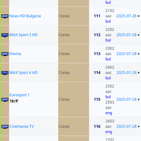
bul
2102
Nova HD Bulgaria
Conax
111
aac
2025-07-28
+
bul
2202
MAX Sport 3 HD
Conax
112
aac
2025-07-28
+
bul
2302
Diema
Conax
113
aac
2025-07-28
+
bul
2402
MAX Sport 4 HD
Conax
114
aac
2025-07-28
+
bul
2502
aac
Eurosport 1
bul
Conax
115
2025-07-28
+
2503
aac
eng
2603
Cinemania TV
Conax
116
aac
2025-07-28
+
eng
2702