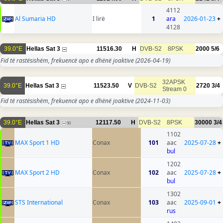
4112
Al Sumaria HD
I lirë
1
ara
2026-01-23
+
4128
39.0°E
Hellas Sat 3
11516.30
H
DVB-S2
8PSK
2000
5/6
Fid të rastësishëm, frekuencë apo e dhënë joaktive
(2026-04-19)
32APSK
39.0°E
Hellas Sat 3
11523.50
V
DVB-S2
2720
3/4
Stream 0
Fid të rastësishëm, frekuencë apo e dhënë joaktive
(2024-11-03)
39.0°E
Hellas Sat 3
12117.50
H
DVB-S2
8PSK
30000
3/4
50
1102
MAX Sport 1 HD
Conax
101
aac
2025-07-28
+
bul
1202
MAX Sport 2 HD
Conax
102
aac
2025-07-28
+
bul
1302
STS International
Conax
103
aac
2025-09-01
+
rus