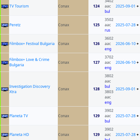
3402
TV Tourism
Conax
124
aac
2025-09-01
+
bul
3502
Peretz
Conax
125
aac
2025-07-28
+
rus
3602
Filmbox+ Festival Bulgaria
Conax
126
aac
2026-06-10
+
eng
3702
Filmbox+ Love & Crime
Conax
127
aac
2026-06-10
+
Bulgaria
eng
3802
aac
Investigation Discovery
bul
Conax
128
2025-09-01
+
Xtra
3803
aac
eng
3902
Planeta TV
Conax
129
aac
2025-07-28
+
bul
3902
Planeta HD
Conax
129
aac
2025-07-28
+
bul