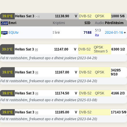
39.0°E
Hellas Sat 3
11138.90
V
DVB-S2
QPSK
1000
5/6
1
Emri
Kriptimi
SID
Audio
Përditësim
513
EQUtv
I lirë
7188
2024-01-16
+
ita
QPSK
39.0°E
Hellas Sat 3
11147.00
V
DVB-S2
6300
1/2
Stream 5
Fid të rastësishëm, frekuencë apo e dhënë joaktive
(2023-04-29)
34285
39.0°E
Hellas Sat 3
11167.00
V
DVB-S2
QPSK
9/10
Fid të rastësishëm, frekuencë apo e dhënë joaktive
(2023-04-20)
39.0°E
Hellas Sat 3
11174.50
V
DVB-S2
QPSK
4166
2/3
Fid të rastësishëm, frekuencë apo e dhënë joaktive
(2025-03-08)
39.0°E
Hellas Sat 3
11185.00
V
DVB-S2
17143
5/9
Fid të rastësishëm, frekuencë apo e dhënë joaktive
(2023-04-20)