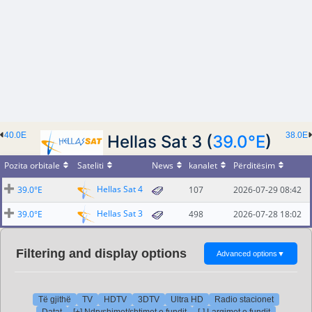
40.0E
38.0E
Hellas Sat 3 (
39.0°E
)
Pozita orbitale
Sateliti
News
kanalet
Përditësim
Hellas Sat 4
39.0°E
107
2026-07-29 08:42
Hellas Sat 3
39.0°E
498
2026-07-28 18:02
Filtering and display options
Advanced options
▼
Të gjithë
TV
HDTV
3DTV
Ultra HD
Radio stacionet