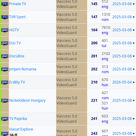
Viaccess 5.0
512
Private TV
145
2025-03-08
+
VideoGuard
eng
Viaccess 5.0
1310
TVR Sport
147
2025-03-08
+
VideoGuard
rom
Viaccess 5.0
7610
HGTV
164
2025-03-08
+
VideoGuard
eng
Viaccess 5.0
401
Dizi TV
200
2025-03-08
+
VideoGuard
tur
Viaccess 5.0
2102
DocuBox
201
2025-03-08
+
VideoGuard
eng
Viaccess 5.0
313
JimJam Romania
202
2025-03-08
+
VideoGuard
rom
Viaccess 5.0
670
Erdély TV
210
2026-05-04
+
VideoGuard
hun
421
Viaccess 5.0
rom
Nickelodeon Hungary
221
2025-03-08
+
VideoGuard
521
hun
Viaccess 5.0
603
TV Paprika
241
2025-03-08
+
VideoGuard
eng
Viasat Explore
Viaccess 5.0
607
243
2025-03-08
+