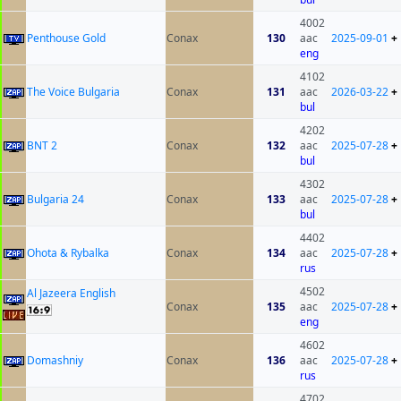
4002
Penthouse Gold
Conax
130
aac
2025-09-01
+
eng
4102
The Voice Bulgaria
Conax
131
aac
2026-03-22
+
bul
4202
BNT 2
Conax
132
aac
2025-07-28
+
bul
4302
Bulgaria 24
Conax
133
aac
2025-07-28
+
bul
4402
Ohota & Rybalka
Conax
134
aac
2025-07-28
+
rus
4502
Al Jazeera English
Conax
135
aac
2025-07-28
+
eng
4602
Domashniy
Conax
136
aac
2025-07-28
+
rus
4702