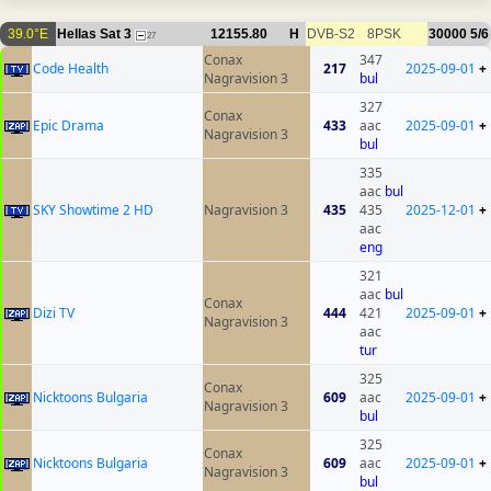
39.0°E
Hellas Sat 3
12155.80
H
DVB-S2
8PSK
30000
5/6
27
Conax
347
Code Health
217
2025-09-01
+
Nagravision 3
bul
327
Conax
Epic Drama
433
aac
2025-09-01
+
Nagravision 3
bul
335
aac
bul
SKY Showtime 2 HD
Nagravision 3
435
435
2025-12-01
+
aac
eng
321
aac
bul
Conax
Dizi TV
444
421
2025-09-01
+
Nagravision 3
aac
tur
325
Conax
Nicktoons Bulgaria
609
aac
2025-09-01
+
Nagravision 3
bul
325
Conax
Nicktoons Bulgaria
609
aac
2025-09-01
+
Nagravision 3
bul