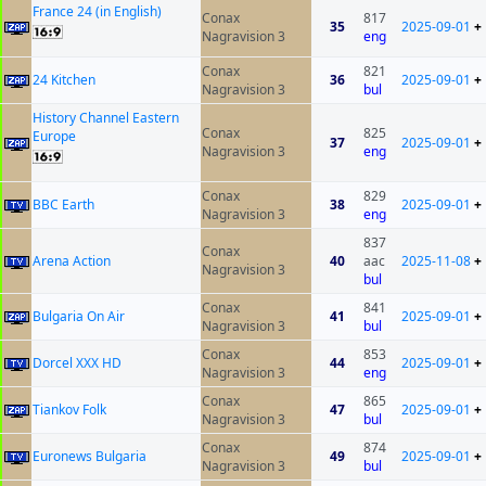
France 24 (in English)
Conax
817
35
2025-09-01
+
Nagravision 3
eng
Conax
821
24 Kitchen
36
2025-09-01
+
Nagravision 3
bul
History Channel Eastern
Conax
825
Europe
37
2025-09-01
+
Nagravision 3
eng
Conax
829
BBC Earth
38
2025-09-01
+
Nagravision 3
eng
837
Conax
Arena Action
40
aac
2025-11-08
+
Nagravision 3
bul
Conax
841
Bulgaria On Air
41
2025-09-01
+
Nagravision 3
bul
Conax
853
Dorcel XXX HD
44
2025-09-01
+
Nagravision 3
eng
Conax
865
Tiankov Folk
47
2025-09-01
+
Nagravision 3
bul
Conax
874
Euronews Bulgaria
49
2025-09-01
+
Nagravision 3
bul