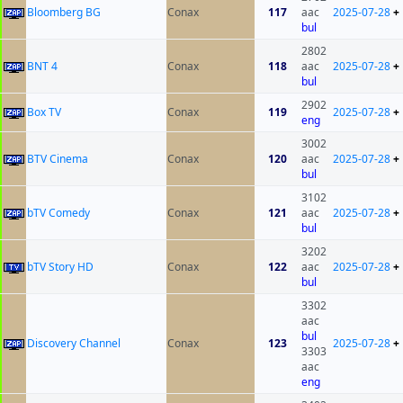
Bloomberg BG
Conax
117
aac
2025-07-28
+
bul
2802
BNT 4
Conax
118
aac
2025-07-28
+
bul
2902
Box TV
Conax
119
2025-07-28
+
eng
3002
BTV Cinema
Conax
120
aac
2025-07-28
+
bul
3102
bTV Comedy
Conax
121
aac
2025-07-28
+
bul
3202
bTV Story HD
Conax
122
aac
2025-07-28
+
bul
3302
aac
bul
Discovery Channel
Conax
123
2025-07-28
+
3303
aac
eng