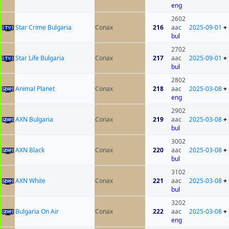
eng
2602
Star Crime Bulgaria
Conax
216
aac
2025-09-01
+
bul
2702
Star Life Bulgaria
Conax
217
aac
2025-09-01
+
bul
2802
Animal Planet
Conax
218
aac
2025-03-08
+
eng
2902
AXN Bulgaria
Conax
219
aac
2025-03-08
+
bul
3002
AXN Black
Conax
220
aac
2025-03-08
+
bul
3102
AXN White
Conax
221
aac
2025-03-08
+
bul
3202
Bulgaria On Air
Conax
222
aac
2025-03-08
+
eng