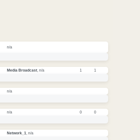
n/a
Media Broadcast
, n/a
1
1
n/a
n/a
0
0
Network_1
, n/a