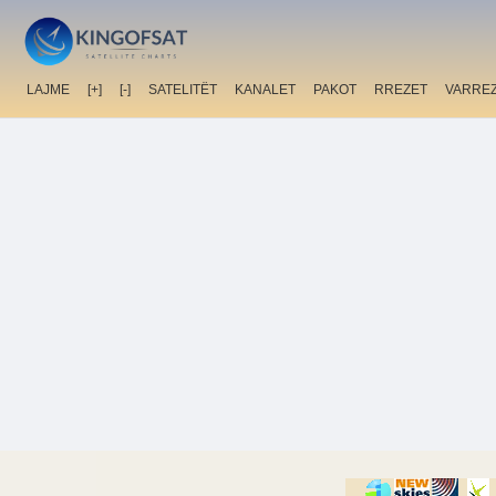
LAJME
[+]
[-]
SATELITËT
KANALET
PAKOT
RREZET
VARRE