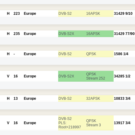
H
223
Europe
DVB-S2
16APSK
31429
9/10
H
235
Europe
DVB-S2X
16APSK
31429
77/90
H
-
Europe
DVB-S2
QPSK
1586
1/4
QPSK
V
16
Europe
DVB-S2X
34285
1/2
Stream 252
H
13
Europe
DVB-S2
32APSK
10833
3/4
DVB-S2
QPSK
V
16
Europe
PLS:
13917
3/4
Stream 3
Root+218997