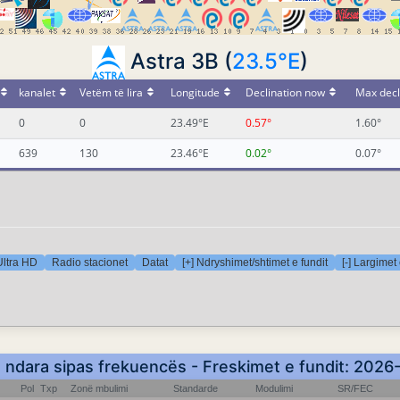
Astra 3B (
23.5°E
)
kanalet
Vetëm të lira
Longitude
Declination now
Max decl
0
0
23.49°E
0.57°
1.60°
639
130
23.46°E
0.02°
0.07°
Ultra HD
Radio stacionet
Datat
[+] Ndryshimet/shtimet e fundit
[-] Largimet 
ë ndara sipas frekuencës - Freskimet e fundit: 202
Pol
Txp
Zonë mbulimi
Standarde
Modulimi
SR/FEC