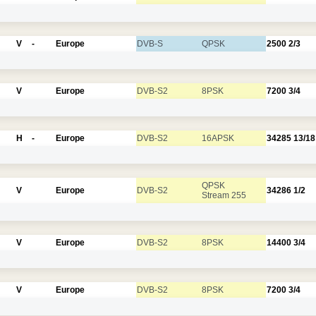
V
-
Europe
DVB-S
QPSK
2500
2/3
V
Europe
DVB-S2
8PSK
7200
3/4
H
-
Europe
DVB-S2
16APSK
34285
13/18
QPSK
V
Europe
DVB-S2
34286
1/2
Stream 255
V
Europe
DVB-S2
8PSK
14400
3/4
V
Europe
DVB-S2
8PSK
7200
3/4