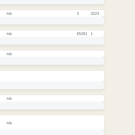
n/a
3
3223
n/a
65281
1
n/a
n/a
n/a