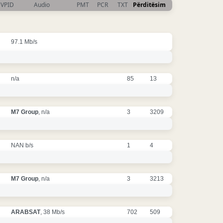
VPID
Audio
PMT
PCR
TXT
Përditësim
97.1 Mb/s
n/a
85
13
M7 Group
, n/a
3
3209
NAN b/s
1
4
M7 Group
, n/a
3
3213
ARABSAT
, 38 Mb/s
702
509