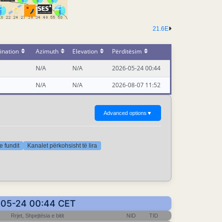
21.6E
ination
Azimuth
Elevation
Përditësim
N/A
N/A
2026-05-24 00:44
N/A
N/A
2026-08-07 11:52
Advanced options
▼
e fundit
Kanalet përkohsisht të lira
6-05-24 00:44 CET
Rrjet, Shpejtësia e bitit
NID
TID