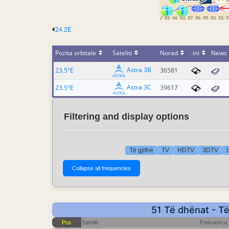
24.2E
Pozita orbitale
Sateliti
Norad
.ini
News
Astra 3B
23.5°E
36581
Astra 3C
23.5°E
39617
Filtering and display options
Të gjithë
TV
HDTV
3DTV
51 Të dhënat - T
Pos
Sateliti
Frekuenca