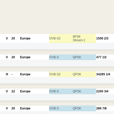
8PSK
V
20
Europe
DVB-S2
1500
2/3
Stream 2
V
20
Europe
DVB-S
QPSK
477
1/2
H
-
Europe
DVB-S2
QPSK
34285
1/4
V
22
Europe
DVB-S
QPSK
2200
3/4
V
20
Europe
DVB-S
QPSK
286
7/8