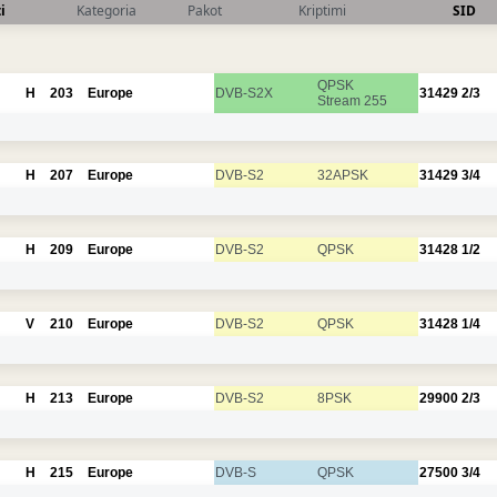
i
Kategoria
Pakot
Kriptimi
SID
QPSK
H
203
Europe
DVB-S2X
31429
2/3
Stream 255
H
207
Europe
DVB-S2
32APSK
31429
3/4
H
209
Europe
DVB-S2
QPSK
31428
1/2
V
210
Europe
DVB-S2
QPSK
31428
1/4
H
213
Europe
DVB-S2
8PSK
29900
2/3
H
215
Europe
DVB-S
QPSK
27500
3/4