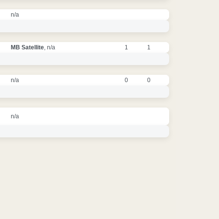
n/a
MB Satellite
, n/a
1
1
n/a
0
0
n/a