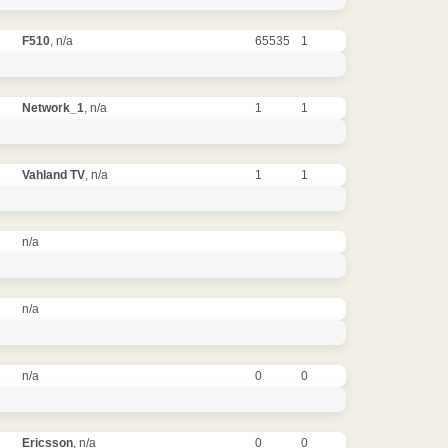
F510
, n/a
65535
1
Network_1
, n/a
1
1
Vahland TV
, n/a
1
1
n/a
n/a
n/a
0
0
Ericsson
, n/a
0
0