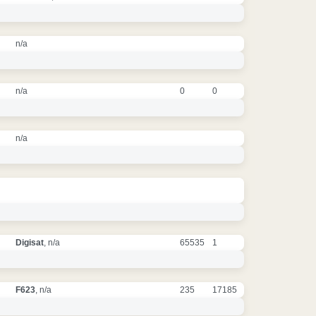
n/a
n/a
0
0
n/a
Digisat
, n/a
65535
1
F623
, n/a
235
17185