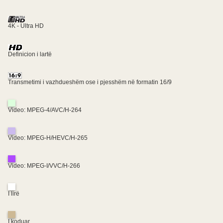
4K - Ultra HD
Definicion i lartë
Transmetimi i vazhdueshëm ose i pjesshëm në formatin 16/9
Video: MPEG-4/AVC/H-264
Video: MPEG-H/HEVC/H-265
Video: MPEG-I/VVC/H-266
I lirë
I koduar