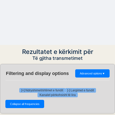
Rezultatet e kërkimit për
Të gjitha transmetimet
Filtering and display options
Advanced options
▼
[+] Ndryshimet/shtimet e fundit
[-] Largimet e fundit
Kanalet përkohsisht të lira