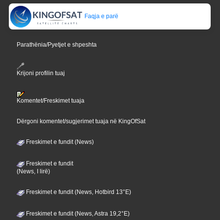
Faqja e parë
Parathënia/Pyetjet e shpeshta
Krijoni profilin tuaj
Komentet/Freskimet tuaja
Dërgoni komentet/sugjerimet tuaja në KingOfSat
Freskimet e fundit (News)
Freskimet e fundit
(News, I lirë)
Freskimet e fundit (News, Hotbird 13°E)
Freskimet e fundit (News, Astra 19,2°E)