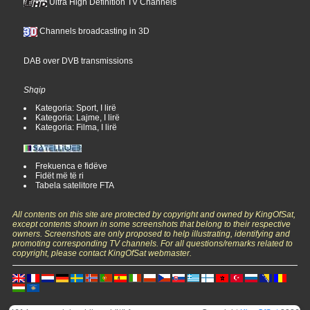
Ultra High Definition TV Channels
Channels broadcasting in 3D
DAB over DVB transmissions
Shqip
Kategoria: Sport, I lirë
Kategoria: Lajme, I lirë
Kategoria: Filma, I lirë
Frekuenca e fidëve
Fidët më të ri
Tabela satelitore FTA
All contents on this site are protected by copyright and owned by KingOfSat,
except contents shown in some screenshots that belong to their respective
owners. Screenshots are only proposed to help illustrating, identifying and
promoting corresponding TV channels. For all questions/remarks related to
copyright, please contact KingOfSat webmaster.