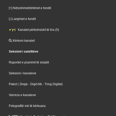
[+] Ndryshimet/shtimet e fundit
[-] Largimet e fundit
Kanalet përkohsisht të lira (5)
Kërkoni kanalet
Seksioni i satelitëve
Raportet e pranimit të sinjalit
Seksioni i kanaleve
Pakot
(
Shqip
- Digit Alb
- Tring Digital
)
Varreza e kanaleve
Fotografitë më të kërkuara