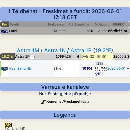
1 Të dhënat - Freskimet e fundit: 2026-06-01
17:18 CET
Pos
Sateliti
Frekuenca
Pol
Standarde
Modulimi
SR/FEC
Emri
Kriptimi
SID
Audio
Përditësim
Astra 1M
/
Astra 1N
/
Astra 1P
(
19.2°E
)
19.2°E
Astra 1P
10964.25
H
DVB-S2
8PSK
22000
2/3
1
1283
HSE Trend HD
I lirë
10104
2026-06-01
+
ger
Varreza e kanaleve
Nuk është gjetur përputhje
Komentet/Freskimet tuaja
Legjenda
8K - Ultra HD