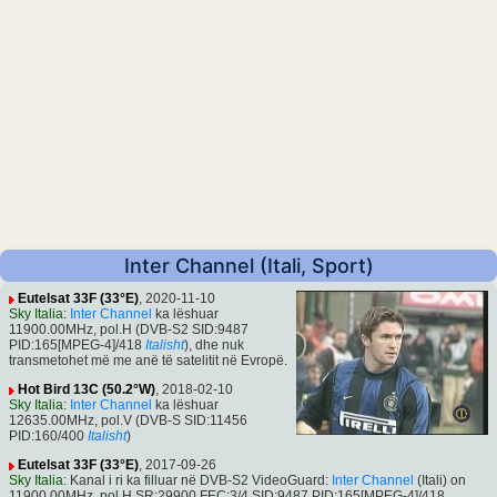
Inter Channel (Itali, Sport)
Eutelsat 33F (33°E)
, 2020-11-10
Sky Italia
:
Inter Channel
ka lëshuar
11900.00MHz, pol.H (DVB-S2 SID:9487
PID:165[MPEG-4]/418
Italisht
), dhe nuk
transmetohet më me anë të satelitit në Evropë.
Hot Bird 13C (50.2°W)
, 2018-02-10
Sky Italia
:
Inter Channel
ka lëshuar
12635.00MHz, pol.V (DVB-S SID:11456
PID:160/400
Italisht
)
Eutelsat 33F (33°E)
, 2017-09-26
Sky Italia
: Kanal i ri ka filluar në DVB-S2 VideoGuard:
Inter Channel
(Itali) on
11900.00MHz, pol.H SR:29900 FEC:3/4 SID:9487 PID:165[MPEG-4]/418