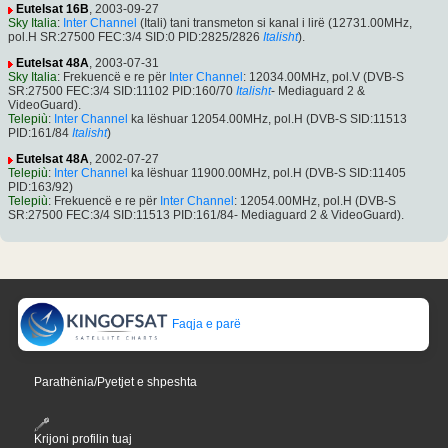
Eutelsat 16B
, 2003-09-27
Sky Italia
:
Inter Channel
(Itali) tani transmeton si kanal i lirë (12731.00MHz,
pol.H SR:27500 FEC:3/4 SID:0 PID:2825/2826
Italisht
).
Eutelsat 48A
, 2003-07-31
Sky Italia
: Frekuencë e re për
Inter Channel
: 12034.00MHz, pol.V (DVB-S
SR:27500 FEC:3/4 SID:11102 PID:160/70
Italisht
- Mediaguard 2 &
VideoGuard).
Telepiù
:
Inter Channel
ka lëshuar 12054.00MHz, pol.H (DVB-S SID:11513
PID:161/84
Italisht
)
Eutelsat 48A
, 2002-07-27
Telepiù
:
Inter Channel
ka lëshuar 11900.00MHz, pol.H (DVB-S SID:11405
PID:163/92)
Telepiù
: Frekuencë e re për
Inter Channel
: 12054.00MHz, pol.H (DVB-S
SR:27500 FEC:3/4 SID:11513 PID:161/84- Mediaguard 2 & VideoGuard).
Faqja e parë
Parathënia/Pyetjet e shpeshta
Krijoni profilin tuaj