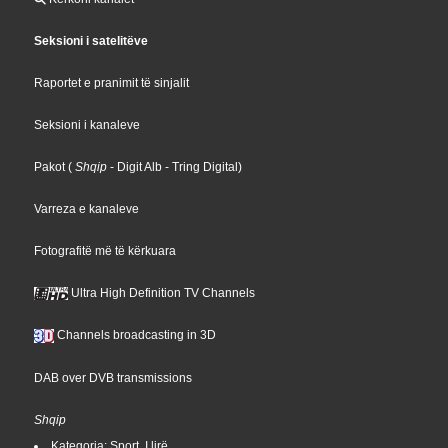
Seksioni i satelitëve
Raportet e pranimit të sinjalit
Seksioni i kanaleve
Pakot
(
Shqip
- Digit Alb
- Tring Digital
)
Varreza e kanaleve
Fotografitë më të kërkuara
Ultra High Definition TV Channels
Channels broadcasting in 3D
DAB over DVB transmissions
Shqip
Kategoria: Sport, I lirë