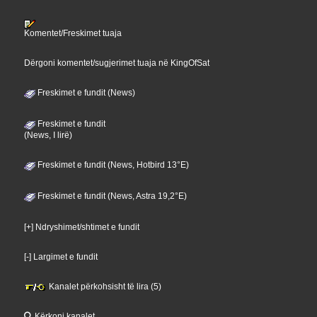
Komentet/Freskimet tuaja
Dërgoni komentet/sugjerimet tuaja në KingOfSat
Freskimet e fundit (News)
Freskimet e fundit
(News, I lirë)
Freskimet e fundit (News, Hotbird 13°E)
Freskimet e fundit (News, Astra 19,2°E)
[+] Ndryshimet/shtimet e fundit
[-] Largimet e fundit
Kanalet përkohsisht të lira (5)
Kërkoni kanalet