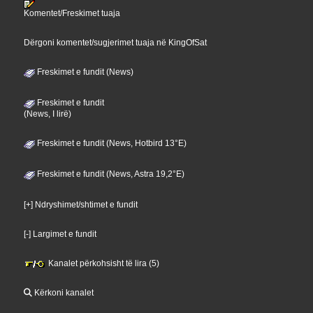
Komentet/Freskimet tuaja
Dërgoni komentet/sugjerimet tuaja në KingOfSat
Freskimet e fundit (News)
Freskimet e fundit
(News, I lirë)
Freskimet e fundit (News, Hotbird 13°E)
Freskimet e fundit (News, Astra 19,2°E)
[+] Ndryshimet/shtimet e fundit
[-] Largimet e fundit
Kanalet përkohsisht të lira (5)
Kërkoni kanalet