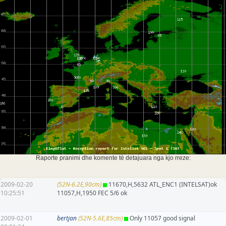
Raporte pranimi dhe komente të detajuara nga kjo rreze:
2009-02-20
(52N-6.2E,90cm)
11670,H,5632 ATL_ENC1 (INTELSAT)ok
10:25:51
11057,H,1950 FEC 5/6 ok
2009-02-01
bertjan
(52N-5.6E,85cm)
Only 11057 good signal