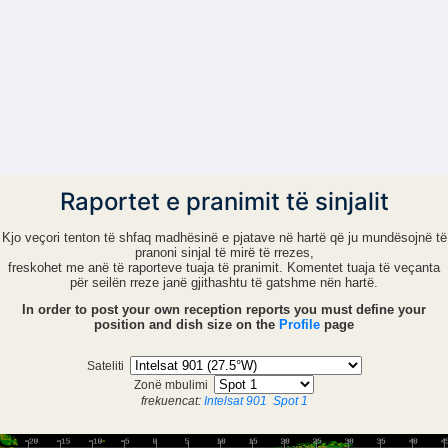
Raportet e pranimit të sinjalit
Kjo veçori tenton të shfaq madhësinë e pjatave në hartë që ju mundësojnë të
pranoni sinjal të mirë të rrezes,
freskohet me anë të raporteve tuaja të pranimit. Komentet tuaja të veçanta
për seilën rreze janë gjithashtu të gatshme nën hartë.
In order to post your own reception reports you must define your
position and dish size on the
Profile
page
Sateliti
Zonë mbulimi
frekuencat:
Intelsat 901
Spot 1