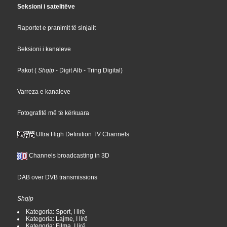
Seksioni i satelitëve
Raportet e pranimit të sinjalit
Seksioni i kanaleve
Pakot
(
Shqip
- Digit Alb
- Tring Digital
)
Varreza e kanaleve
Fotografitë më të kërkuara
Ultra High Definition TV Channels
Channels broadcasting in 3D
DAB over DVB transmissions
Shqip
Kategoria: Sport, I lirë
Kategoria: Lajme, I lirë
Kategoria: Filma, I lirë