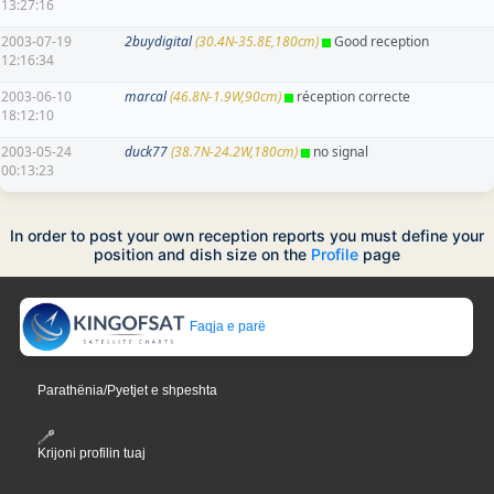
13:27:16
2003-07-19
2buydigital
(30.4N-35.8E,180cm)
Good reception
12:16:34
2003-06-10
marcal
(46.8N-1.9W,90cm)
réception correcte
18:12:10
2003-05-24
duck77
(38.7N-24.2W,180cm)
no signal
00:13:23
In order to post your own reception reports you must define your
position and dish size on the
Profile
page
Faqja e parë
Parathënia/Pyetjet e shpeshta
Krijoni profilin tuaj