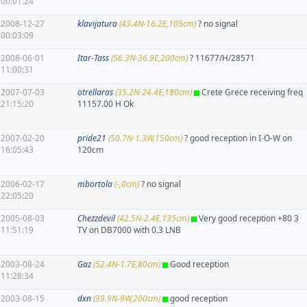
00:01:24
2008-12-27
klavijatura
(43.4N-16.2E,105cm)
? no signal
00:03:09
2008-06-01
Itar-Tass
(56.3N-36.9E,200cm)
? 11677/H/28571
11:00:31
2007-07-03
otrellaras
(35.2N-24.4E,180cm)
Crete Grece receiving freq
21:15:20
11157.00 H Ok
2007-02-20
pride21
(50.7N-1.3W,150cm)
? good reception in I-O-W on
16:05:43
120cm
2006-02-17
mbortola
(-,0cm)
? no signal
22:05:20
2005-08-03
Chezzdevil
(42.5N-2.4E,135cm)
Very good reception +80 3
11:51:19
TV on DB7000 with 0.3 LNB
2003-08-24
Gaz
(52.4N-1.7E,80cm)
Good reception
11:28:34
2003-08-15
dxn
(39.9N-9W,200cm)
good reception