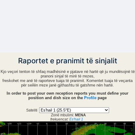
Raportet e pranimit të sinjalit
Kjo veçori tenton të shfaq madhësinë e pjatave në hartë që ju mundësojnë të
pranoni sinjal të mirë të rrezes,
freskohet me anë të raporteve tuaja të pranimit. Komentet tuaja të veçanta
për seilën rreze janë gjithashtu të gatshme nën hartë.
In order to post your own reception reports you must define your
position and dish size on the
Profile
page
Sateliti
Zonë mbulimi:
MENA
frekuencat:
Es'hail 1