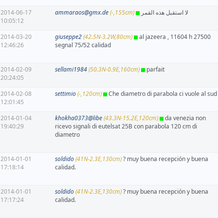
2014-06-17
ammaraos@gmx.de
(-,155cm)
لا استقبل هذه القمر
10:05:12
2014-03-20
giuseppe2
(42.5N-3.2W,80cm)
al jazeera , 11604 h 27500
12:46:26
segnal 75/52 calidad
2014-02-09
sellami1984
(50.3N-0.9E,160cm)
parfait
20:24:05
2014-02-08
settimio
(-,120cm)
Che diametro di parabola ci vuole al sud
12:01:45
2014-01-04
khokha0373@libe
(43.3N-15.2E,120cm)
da venezia non
19:40:29
ricevo signali di eutelsat 25B con parabola 120 cm di
diametro
2014-01-01
soldido
(41N-2.3E,130cm)
? muy buena recepción y buena
17:18:14
calidad.
2014-01-01
soldido
(41N-2.3E,130cm)
? muy buena recepción y buena
17:17:24
calidad.