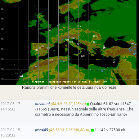
Raporte pranimi dhe komente të detajuara nga kjo rreze:
2017-05-17
davidoof
(44.5N-11.1E,125cm)
Qualità 61-62 sui 11547
14:16:32
-11565 (BeIN), nessun segnale sulle altre frequenze. Che
diametro è necessario da Appennino Tosco-Emiliano?
2017-02-15
jose445
(41.7600-3.36000,80cm)
11142 v 27500 ok
18:28:33