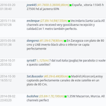
2016-03-20
jose445
(41.7600-3.36000,80cm)
España , vitoria 11045 h
01:38:40
27500 hd al jazeera 60%
2015-11-04
enclenque
(27.8N-14.9W,135cm)
Vecindario.Santa Lucía.All
07:07:28
channels are received very good.Buena recepción y
calidad.Con 1 metro también perfecto.
2015-05-08
dangorez
(41.5N-0.7W,80cm)
En Zaragoza con plato de 80
07:51:38
cms y LNB inverto black ultra o inferior se capta
perfectamente
2014-10-31
syrio87
(-,125cm)
? dal sud italia (puglia) ke parabola ci vuole
20:55:32
x questo satellite?
2014-10-30
Sat.Buscador
(40.3N-6.4W,80cm)
Madrid (Alcorcon),estoy
16:55:12
captando perfectamente canales de este satelite en un
plato de 80 Cm.
2014-09-02
buckshee
(35.6N-1.7E,190cm)
1.35M Mazarron, Murcia. All
23:43:20
channels perfect