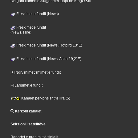
Dërgoni komentet/sugjerimet tuaja në KingOfSat
Freskimet e fundit (News)
Freskimet e fundit
(News, I lirë)
Freskimet e fundit (News, Hotbird 13°E)
Freskimet e fundit (News, Astra 19,2°E)
[+] Ndryshimet/shtimet e fundit
[-] Largimet e fundit
Kanalet përkohsisht të lira (5)
Kërkoni kanalet
Seksioni i satelitëve
Raportet e pranimit të sinjalit